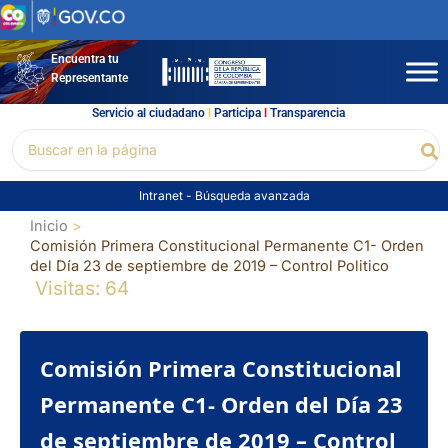
Ir
al
contenido
Encuentra tu
Representante
Servicio al ciudadano
l
Participa
l
Transparencia
Buscar
Bu
por:
Intranet
-
Búsqueda avanzada
Inicio
Comisión Primera Constitucional Permanente C1- Orden
del Día 23 de septiembre de 2019 – Control Politico
Visitas: 64
Comisión Primera Constitucional
Permanente C1- Orden del Día 23
de septiembre de 2019 – Control