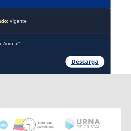
ado:
Vigente
r Animal”.
Descarga