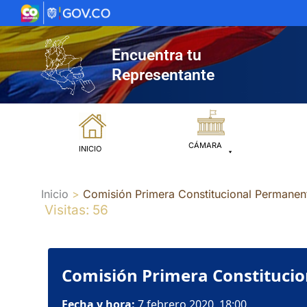
Ir
al
contenido
Encuentra tu
Representante
CÁMARA
INICIO
Inicio
Comisión Primera Constitucional Permanen
Visitas: 56
Comisión Primera Constitucio
Fecha y hora:
7 febrero 2020, 18:00