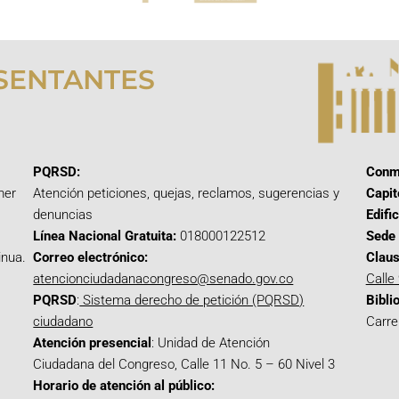
SENTANTES
PQRSD:
Conm
mer
Atención peticiones, quejas, reclamos, sugerencias y
Capit
denuncias
Edifi
Línea Nacional Gratuita:
018000122512
Sede 
inua.
Correo electrónico:
Claus
atencionciudadanacongreso@senado.gov.co
Calle
PQRSD
:
Sistema derecho de petición (PQRSD)
Bibli
ciudadano
Carre
Atención presencial
: Unidad de Atención
Ciudadana del Congreso, Calle 11 No. 5 – 60 Nivel 3
Horario de atención al público: