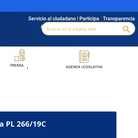
Servicio al ciudadano
l
Participa
l
Transparencia
Buscar
Agendamiento
l
Intranet
l
Búsqueda avanzada
Bus
por:
PRENSA
AGENDA LEGISLATIVA
a PL 266/19C