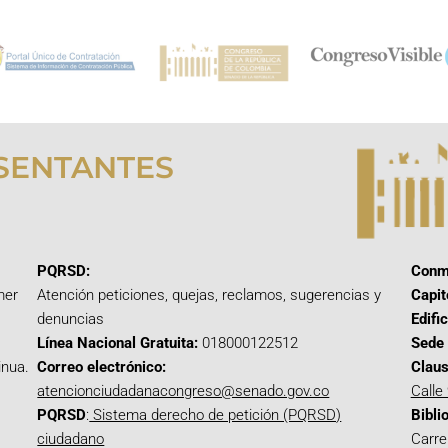
SENTANTES
PQRSD:
Conm
mer
Atención peticiones, quejas, reclamos, sugerencias y
Capit
denuncias
Edifi
Línea Nacional Gratuita:
018000122512
Sede 
inua.
Correo electrónico:
Claus
atencionciudadanacongreso@senado.gov.co
Calle
PQRSD
:
Sistema derecho de petición (PQRSD)
Bibli
ciudadano
Carre