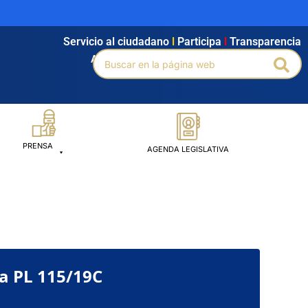
Servicio al ciudadano
l
Participa
l
Transparencia
Buscar
Agendamiento
l
Intranet
l
Búsqueda avanzada
Bus
por:
PRENSA
AGENDA LEGISLATIVA
a PL 115/19C