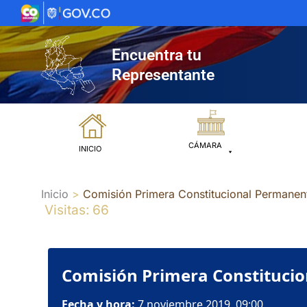
Ir
al
contenido
Encuentra tu
Representante
CÁMARA
INICIO
Inicio
Comisión Primera Constitucional Permanent
Visitas: 66
Comisión Primera Constitucio
Fecha y hora:
7 noviembre 2019, 09:00