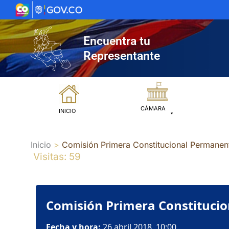
Ir
al
contenido
Encuentra tu
Representante
CÁMARA
INICIO
Inicio
Comisión Primera Constitucional Permanent
Visitas: 59
Comisión Primera Constitucio
Fecha y hora:
26 abril 2018, 10:00