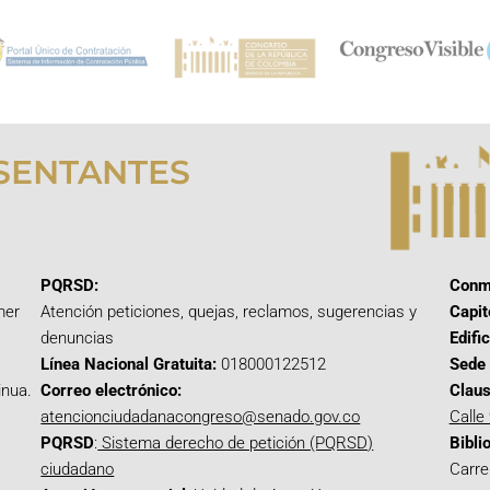
SENTANTES
PQRSD:
Conm
mer
Atención peticiones, quejas, reclamos, sugerencias y
Capit
denuncias
Edifi
Línea Nacional Gratuita:
018000122512
Sede 
inua.
Correo electrónico:
Claus
atencionciudadanacongreso@senado.gov.co
Calle
PQRSD
:
Sistema derecho de petición (PQRSD)
Bibli
ciudadano
Carre