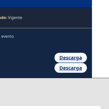
ado:
Vigente
l evento
Descarga
Descarga