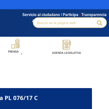
Servicio al ciudadano
l
Participa
l
Transparencia
Buscar
Agendamiento
l
Intranet
l
Búsqueda avanzada
Bus
por:
PRENSA
AGENDA LEGISLATIVA
a PL 076/17 C