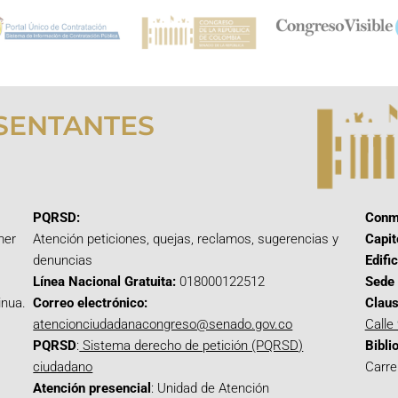
SENTANTES
PQRSD:
Conm
mer
Atención peticiones, quejas, reclamos, sugerencias y
Capit
denuncias
Edifi
Línea Nacional Gratuita:
018000122512
Sede 
inua.
Correo electrónico:
Claus
atencionciudadanacongreso@senado.gov.co
Calle
PQRSD
:
Sistema derecho de petición (PQRSD)
Bibli
ciudadano
Carre
Atención presencial
: Unidad de Atención