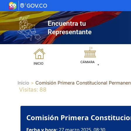
Ir
al
contenido
Encuentra tu
Representante
CÁMARA
INICIO
Inicio
Comisión Primera Constitucional Permanen
Visitas: 88
Comisión Primera Constitucio
Fecha y hora:
27 marzo 2025, 08:30