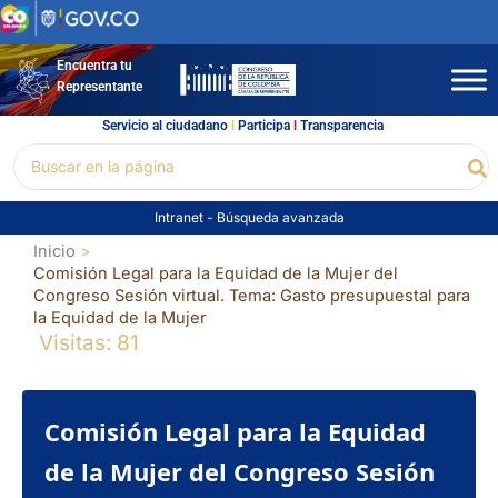
Ir
al
contenido
Encuentra tu
Representante
Servicio al ciudadano
l
Participa
l
Transparencia
Buscar
Bu
por:
Intranet
-
Búsqueda avanzada
Inicio
Comisión Legal para la Equidad de la Mujer del
Congreso Sesión virtual. Tema: Gasto presupuestal para
la Equidad de la Mujer
Visitas: 81
Comisión Legal para la Equidad
de la Mujer del Congreso Sesión