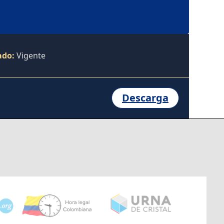
ado:
Vigente
Descarga