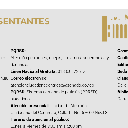
SENTANTES
PQRSD:
Conm
mer
Atención peticiones, quejas, reclamos, sugerencias y
Capit
denuncias
Edifi
Línea Nacional Gratuita:
018000122512
Sede 
inua.
Correo electrónico:
Claus
atencionciudadanacongreso@senado.gov.co
Calle
PQRSD
:
Sistema derecho de petición (PQRSD)
Bibli
ciudadano
Carre
Atención presencial
: Unidad de Atención
Ciudadana del Congreso, Calle 11 No. 5 – 60 Nivel 3
Horario de atención al público:
Lunes a Viernes de 8:00 am a 5:00 pm