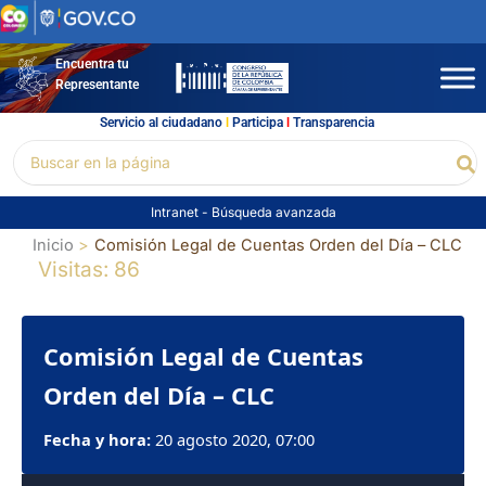
Ir
al
contenido
Encuentra tu
Representante
Servicio al ciudadano
l
Participa
l
Transparencia
Buscar
Bu
por:
Intranet
-
Búsqueda avanzada
Inicio
Comisión Legal de Cuentas Orden del Día – CLC
Visitas: 86
Comisión Legal de Cuentas
Orden del Día – CLC
Fecha y hora:
20 agosto 2020, 07:00