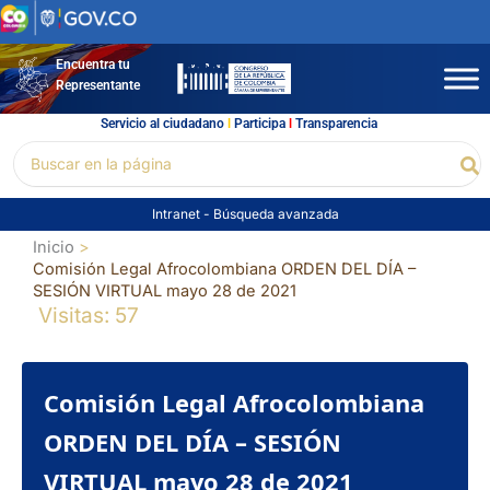
Ir
al
contenido
Encuentra tu
Representante
Servicio al ciudadano
l
Participa
l
Transparencia
Buscar
Bu
por:
Intranet
-
Búsqueda avanzada
Inicio
Comisión Legal Afrocolombiana ORDEN DEL DÍA –
SESIÓN VIRTUAL mayo 28 de 2021
Visitas: 57
Comisión Legal Afrocolombiana
ORDEN DEL DÍA – SESIÓN
VIRTUAL mayo 28 de 2021