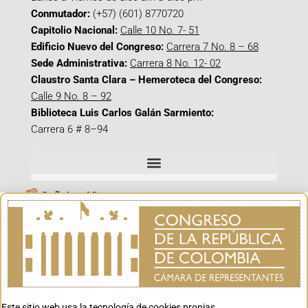
Conmutador:
(+57) (601) 8770720
Capitolio Nacional:
Calle 10 No. 7- 51
Edificio Nuevo del Congreso:
Carrera 7 No. 8 – 68
Sede Administrativa:
Carrera 8 No. 12- 02
Claustro Santa Clara – Hemeroteca del Congreso:
Calle 9 No. 8 – 92
Biblioteca Luis Carlos Galán Sarmiento:
Carrera 6 # 8–94
Señal en Vivo
Facebook_@CamaraColombia
Instagram_@CamaraColombia
X_@CamaraColombia
Youtube_@CamaraColombia
Tiktok_@CamaraColombia
Este sitio web usa la tecnología de cookies propias