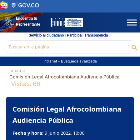
Ir
al
contenido
Encuentra tu
Representante
Servicio al ciudadano
l
Participa
l
Transparencia
Buscar
Bu
por:
Intranet
-
Búsqueda avanzada
Inicio
Comisión Legal Afrocolombiana Audiencia Pública
Visitas: 66
Comisión Legal Afrocolombiana
Audiencia Pública
Fecha y hora:
9 junio 2022, 10:00