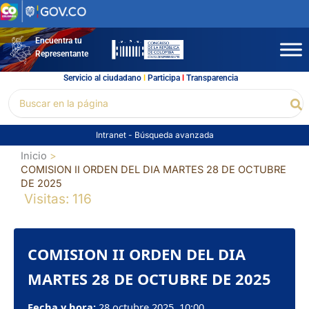
Ir
al
contenido
Encuentra tu
Representante
Servicio al ciudadano
l
Participa
l
Transparencia
Buscar
Bu
por:
Intranet
-
Búsqueda avanzada
Inicio
COMISION II ORDEN DEL DIA MARTES 28 DE OCTUBRE
DE 2025
Visitas: 116
COMISION II ORDEN DEL DIA
MARTES 28 DE OCTUBRE DE 2025
Fecha y hora:
28 octubre 2025, 10:00