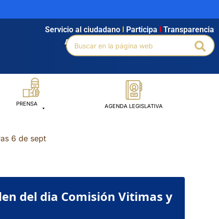
Servicio al ciudadano
l
Participa
l
Transparencia
Buscar
Agendamiento
l
Intranet
l
Búsqueda avanzada
Bus
por:
PRENSA
AGENDA LEGISLATIVA
ras 6 de sept
den del dia Comisión Vitimas y