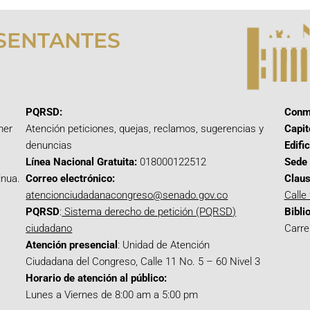
SENTANTES
PQRSD:
Conm
mer
Atención peticiones, quejas, reclamos, sugerencias y
Capit
denuncias
Edifi
Línea Nacional Gratuita:
018000122512
Sede 
inua.
Correo electrónico:
Claus
atencionciudadanacongreso@senado.gov.co
Calle
PQRSD
:
Sistema derecho de petición (PQRSD)
Bibli
ciudadano
Carre
Atención presencial
: Unidad de Atención
Ciudadana del Congreso, Calle 11 No. 5 – 60 Nivel 3
Horario de atención al público:
Lunes a Viernes de 8:00 am a 5:00 pm