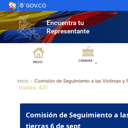
Ir
al
contenido
Encuentra tu
Representante
CÁMARA
INICIO
Inicio
Comisión de Seguimiento a las Victimas y R
Visitas: 431
Comisión de Seguimiento a las
tierras 6 de sept