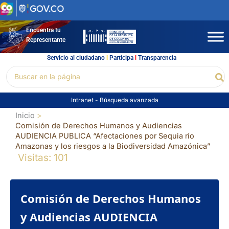
Ir
al
contenido
Encuentra tu
Representante
Servicio al ciudadano
l
Participa
l
Transparencia
Buscar
Bu
por:
Intranet
-
Búsqueda avanzada
Inicio
Comisión de Derechos Humanos y Audiencias
AUDIENCIA PUBLICA “Afectaciones por Sequia río
Amazonas y los riesgos a la Biodiversidad Amazónica”
Visitas: 101
Comisión de Derechos Humanos
y Audiencias AUDIENCIA