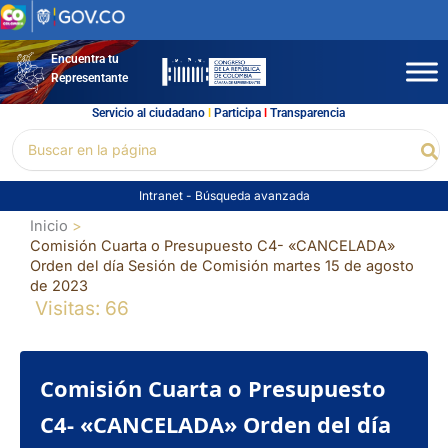
Ir
al
contenido
Encuentra tu
Representante
Servicio al ciudadano
l
Participa
l
Transparencia
Buscar
Bu
por:
Intranet
-
Búsqueda avanzada
Inicio
Comisión Cuarta o Presupuesto C4- «CANCELADA»
Orden del día Sesión de Comisión martes 15 de agosto
de 2023
Visitas: 66
Comisión Cuarta o Presupuesto
C4- «CANCELADA» Orden del día