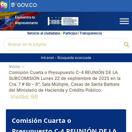
Ir
al
contenido
Encuentra tu
Representante
Servicio al ciudadano
l
Participa
l
Transparencia
Buscar
Bu
por:
Intranet
-
Búsqueda avanzada
Inicio
Comisión Cuarta o Presupuesto C-4 REUNIÓN DE LA
SUBCOMISIÓN Lunes 22 de septiembre de 2025 en la
Cra. 7 # 6b – 8°, Sala Múltiple, Casas de Santa Bárbara
del Ministerio de Hacienda y Crédito Público.
Visitas: 99
Comisión Cuarta o
Presupuesto C-4 REUNIÓN DE LA