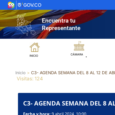
Ir
al
contenido
Encuentra tu
Representante
CÁMARA
INICIO
Inicio
C3- AGENDA SEMANA DEL 8 AL 12 DE AB
Visitas: 124
C3- AGENDA SEMANA DEL 8 AL
Fecha y hora:
9 abril 2024, 10:00