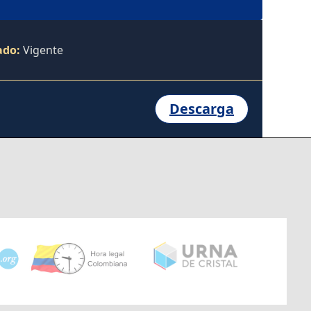
ado:
Vigente
Descarga