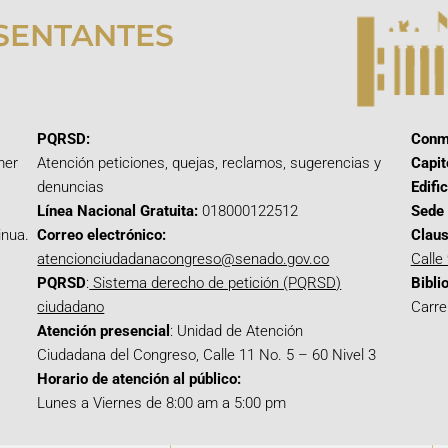
SENTANTES
PQRSD:
Conm
mer
Atención peticiones, quejas, reclamos, sugerencias y
Capit
denuncias
Edifi
Línea Nacional Gratuita:
018000122512
Sede 
inua.
Correo electrónico:
Claus
atencionciudadanacongreso@senado.gov.co
Calle
PQRSD
:
Sistema derecho de petición (PQRSD)
Bibli
ciudadano
Carre
Atención presencial
: Unidad de Atención
Ciudadana del Congreso, Calle 11 No. 5 – 60 Nivel 3
Horario de atención al público:
Lunes a Viernes de 8:00 am a 5:00 pm