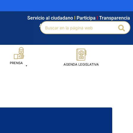
Servicio al ciudadano
l
Participa
l
Transparencia
Buscar
Agendamiento
l
Intranet
l
Búsqueda avanzada
Bus
por:
PRENSA
AGENDA LEGISLATIVA