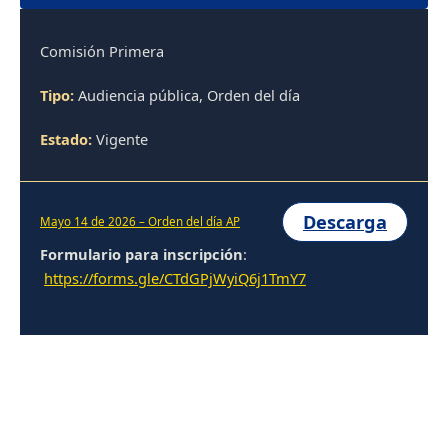
Comisión Primera
Tipo:
Audiencia pública, Orden del día
Estado:
Vigente
Descarga
Mayo 14 de 2026 – Orden del día AP
Formulario para inscripción
:
https://forms.gle/CTdGPjWyiQ6j1TmY7