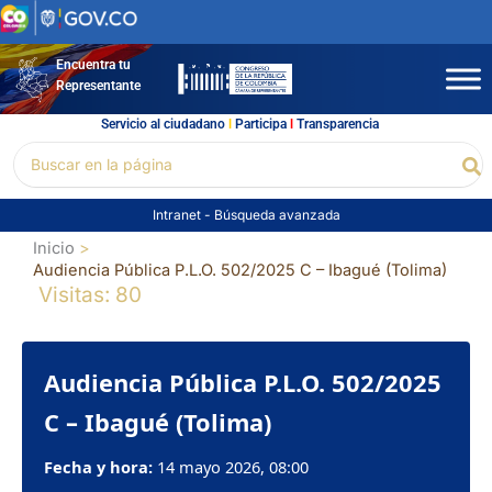
Ir
al
contenido
Encuentra tu
Representante
Servicio al ciudadano
l
Participa
l
Transparencia
Buscar
Bu
por:
Intranet
-
Búsqueda avanzada
Inicio
Audiencia Pública P.L.O. 502/2025 C – Ibagué (Tolima)
Visitas: 80
Audiencia Pública P.L.O. 502/2025
C – Ibagué (Tolima)
Fecha y hora:
14 mayo 2026, 08:00