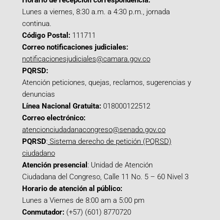
Horario de recepción correspondencia:
Lunes a viernes, 8:30 a.m. a 4:30 p.m., jornada
continua.
Código Postal:
111711
Correo notificaciones judiciales:
notificacionesjudiciales@camara.gov.co
PQRSD:
Atención peticiones, quejas, reclamos, sugerencias y
denuncias
Línea Nacional Gratuita:
018000122512
Correo electrónico:
atencionciudadanacongreso@senado.gov.co
PQRSD
:
Sistema derecho de petición (PQRSD)
ciudadano
Atención presencial
: Unidad de Atención
Ciudadana del Congreso, Calle 11 No. 5 – 60 Nivel 3
Horario de atención al público:
Lunes a Viernes de 8:00 am a 5:00 pm
Conmutador:
(+57) (601) 8770720