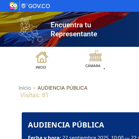
Ir
al
contenido
Encuentra tu
Representante
CÁMARA
INICIO
Inicio
AUDIENCIA PÚBLICA
Visitas: 81
AUDIENCIA PÚBLICA
Fecha y hora:
22 septiembre 2025, 10:00 — 22 