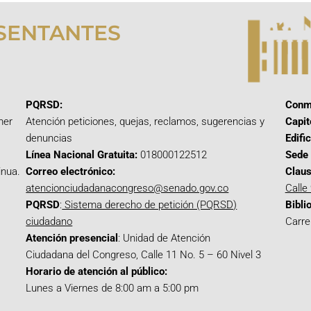
SENTANTES
PQRSD:
Conm
mer
Atención peticiones, quejas, reclamos, sugerencias y
Capit
denuncias
Edifi
Línea Nacional Gratuita:
018000122512
Sede 
inua.
Correo electrónico:
Claus
atencionciudadanacongreso@senado.gov.co
Calle
PQRSD
:
Sistema derecho de petición (PQRSD)
Bibli
ciudadano
Carre
Atención presencial
: Unidad de Atención
Ciudadana del Congreso, Calle 11 No. 5 – 60 Nivel 3
Horario de atención al público:
Lunes a Viernes de 8:00 am a 5:00 pm