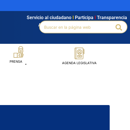
Servicio al ciudadano
l
Participa
l
Transparencia
Buscar
Agendamiento
l
Intranet
l
Búsqueda avanzada
Bus
por:
PRENSA
AGENDA LEGISLATIVA