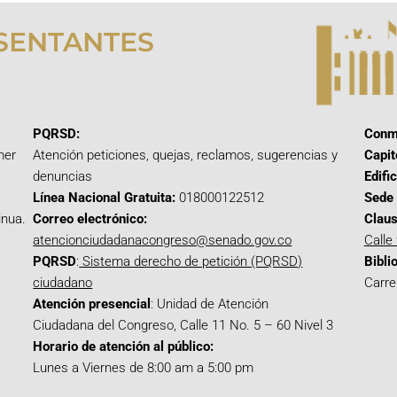
SENTANTES
PQRSD:
Conm
mer
Atención peticiones, quejas, reclamos, sugerencias y
Capit
denuncias
Edifi
Línea Nacional Gratuita:
018000122512
Sede 
inua.
Correo electrónico:
Claus
atencionciudadanacongreso@senado.gov.co
Calle
PQRSD
:
Sistema derecho de petición (PQRSD)
Bibli
ciudadano
Carre
Atención presencial
: Unidad de Atención
Ciudadana del Congreso, Calle 11 No. 5 – 60 Nivel 3
Horario de atención al público:
Lunes a Viernes de 8:00 am a 5:00 pm