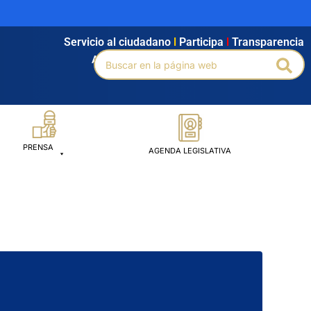
Servicio al ciudadano
l
Participa
l
Transparencia
Buscar
Agendamiento
l
Intranet
l
Búsqueda avanzada
Bus
por:
PRENSA
AGENDA LEGISLATIVA