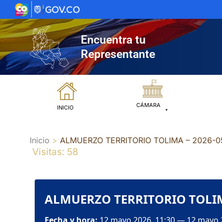
Ir
al
contenido
Encuentra tu
Representante
CÁMARA
INICIO
Inicio
ALMUERZO TERRITORIO TOLIMA – 2026-05
Visitas: 58
ALMUERZO TERRITORIO TOLIMA
Fecha y hora:
12 mayo 2026, 11:30 — 12 mayo 