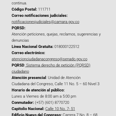
continua.
Código Postal:
111711
Correo notificaciones judiciales:
notificacionesjudiciales@camara.gov.co
PQRSD:
Atención peticiones, quejas, reclamos, sugerencias y
denuncias
Línea Nacional Gratuita:
018000122512
Correo electrónico:
atencionciudadanacongreso@senado.gov.co
PQRSD
:
Sistema derecho de petición (PQRSD)
ciudadano
Atención presencial
: Unidad de Atención
Ciudadana del Congreso, Calle 11 No. 5 – 60 Nivel 3
Horario de atención al público:
Lunes a Viernes de 8:00 am a 5:00 pm
Conmutador:
(+57) (601) 8770720
Capitolio Nacional:
Calle 10 No. 7- 51
Edificio Nuevo del Congreso:
Carrera 7 No. 8 – 68