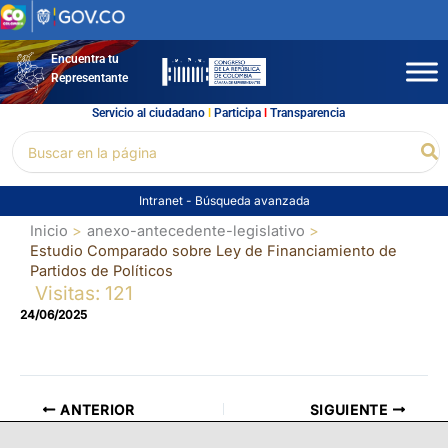
Ir
al
contenido
Encuentra tu
Representante
Servicio al ciudadano
l
Participa
l
Transparencia
Buscar
Bu
por:
Intranet
-
Búsqueda avanzada
Inicio
anexo-antecedente-legislativo
Estudio Comparado sobre Ley de Financiamiento de
Partidos de Políticos
Visitas: 121
24/06/2025
ANTERIOR
SIGUIENTE