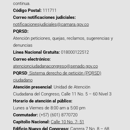
continua.
Código Postal:
111711
Correo notificaciones judiciales:
notificacionesjudiciales@camara.gov.co
PQRSD:
Atención peticiones, quejas, reclamos, sugerencias y
denuncias
Línea Nacional Gratuita:
018000122512
Correo electrónico:
atencionciudadanacongreso@senado.gov.co
PQRSD
:
Sistema derecho de petición (PQRSD)
ciudadano
Atención presencial
: Unidad de Atención
Ciudadana del Congreso, Calle 11 No. 5 – 60 Nivel 3
Horario de atención al público:
Lunes a Viernes de 8:00 am a 5:00 pm
Conmutador:
(+57) (601) 8770720
Capitolio Nacional:
Calle 10 No. 7- 51
Edificio Nuevo del Congreso:
Carrera 7 No. 8 – 68