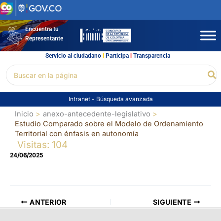
Ir
al
contenido
Encuentra tu
Representante
Servicio al ciudadano
l
Participa
l
Transparencia
Buscar
Bu
por:
Intranet
-
Búsqueda avanzada
Inicio
anexo-antecedente-legislativo
Estudio Comparado sobre el Modelo de Ordenamiento
Territorial con énfasis en autonomía
Visitas: 104
24/06/2025
ANTERIOR
SIGUIENTE