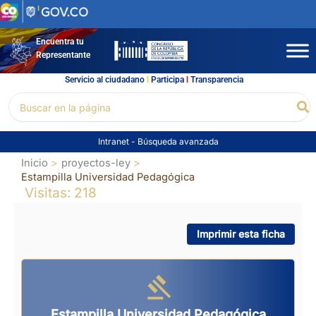
Ir
al
contenido
Encuentra tu
Representante
Servicio al ciudadano
l
Participa
l
Transparencia
Buscar
Bu
por:
Intranet
-
Búsqueda avanzada
Inicio
proyectos-ley
Estampilla Universidad Pedagógica
Visitas: 218
Imprimir esta ficha
Estampilla Universidad Pedagógica