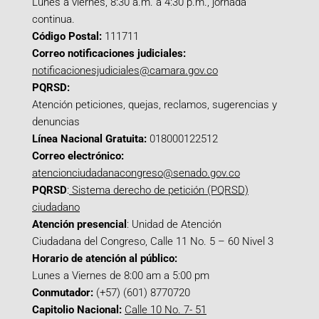
Lunes a viernes, 8:30 a.m. a 4:30 p.m., jornada
continua.
Código Postal:
111711
Correo notificaciones judiciales:
notificacionesjudiciales@camara.gov.co
PQRSD:
Atención peticiones, quejas, reclamos, sugerencias y
denuncias
Línea Nacional Gratuita:
018000122512
Correo electrónico:
atencionciudadanacongreso@senado.gov.co
PQRSD
:
Sistema derecho de petición (PQRSD)
ciudadano
Atención presencial
: Unidad de Atención
Ciudadana del Congreso, Calle 11 No. 5 – 60 Nivel 3
Horario de atención al público:
Lunes a Viernes de 8:00 am a 5:00 pm
Conmutador:
(+57) (601) 8770720
Capitolio Nacional:
Calle 10 No. 7- 51