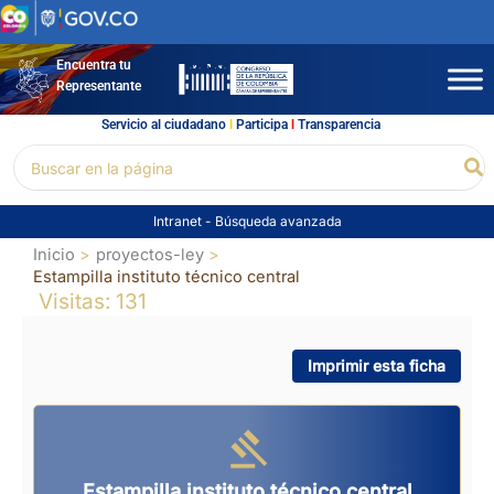
Ir
al
contenido
Encuentra tu
Representante
Servicio al ciudadano
l
Participa
l
Transparencia
Buscar
Bu
por:
Intranet
-
Búsqueda avanzada
Inicio
proyectos-ley
Estampilla instituto técnico central
Visitas: 131
Imprimir esta ficha
Estampilla instituto técnico central