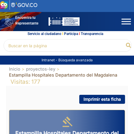
Ir
al
contenido
Encuentra tu
Representante
Servicio al ciudadano
l
Participa
l
Transparencia
Buscar
Bu
por:
Intranet
-
Búsqueda avanzada
Inicio
proyectos-ley
Estampilla Hospitales Departamento del Magdalena
Visitas: 177
Imprimir esta ficha
Estampilla Hospitales Departamento del