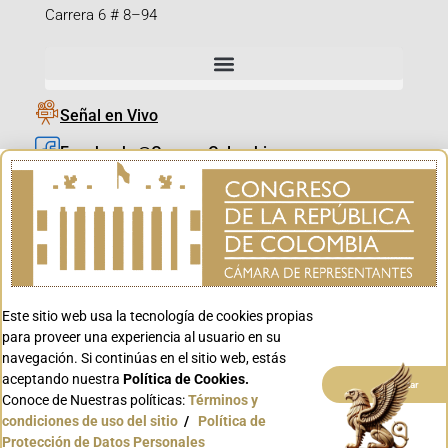
Carrera 6 # 8–94
Señal en Vivo
Facebook_@CamaraColombia
Instagram_@CamaraColombia
X_@CamaraColombia
Youtube_@CamaraColombia
Tiktok_@CamaraColombia
Este sitio web usa la tecnología de cookies propias
Youtube_@CanalCongreso
para proveer una experiencia al usuario en su
navegación. Si continúas en el sitio web, estás
aceptando nuestra
Política de Cookies.
Aceptar
Conoce de Nuestras políticas:
Términos y
condiciones de uso del sitio
/
Política de
Conoce GOV.CO
Protección de Datos Personales