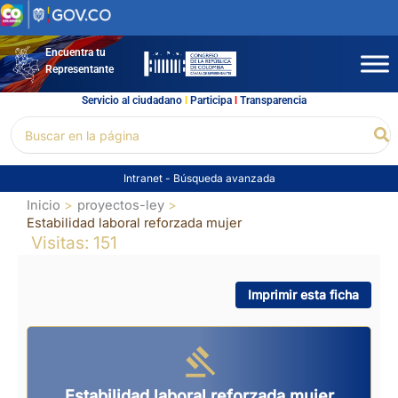
Ir
al
contenido
Encuentra tu
Representante
Servicio al ciudadano
l
Participa
l
Transparencia
Buscar
Bu
por:
Intranet
-
Búsqueda avanzada
Inicio
proyectos-ley
Estabilidad laboral reforzada mujer
Visitas: 151
Imprimir esta ficha
Estabilidad laboral reforzada mujer