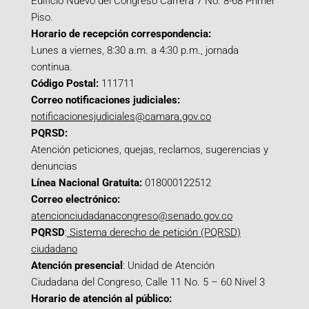
Edificio Nuevo del Congreso Carrera 7 No. 8-68 Primer
Piso.
Horario de recepción correspondencia:
Lunes a viernes, 8:30 a.m. a 4:30 p.m., jornada
continua.
Código Postal:
111711
Correo notificaciones judiciales:
notificacionesjudiciales@camara.gov.co
PQRSD:
Atención peticiones, quejas, reclamos, sugerencias y
denuncias
Línea Nacional Gratuita:
018000122512
Correo electrónico:
atencionciudadanacongreso@senado.gov.co
PQRSD
:
Sistema derecho de petición (PQRSD)
ciudadano
Atención presencial
: Unidad de Atención
Ciudadana del Congreso, Calle 11 No. 5 – 60 Nivel 3
Horario de atención al público: