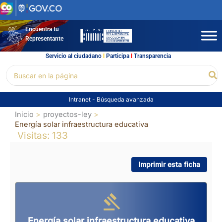
Ir
al
contenido
Encuentra tu
Representante
Servicio al ciudadano
l
Participa
l
Transparencia
Buscar
Bu
por:
Intranet
-
Búsqueda avanzada
Inicio
proyectos-ley
Energía solar infraestructura educativa
Visitas: 133
Imprimir esta ficha
Energía solar infraestructura educativa