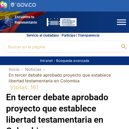
Ir
al
contenido
Encuentra tu
Representante
Servicio al ciudadano
l
Participa
l
Transparencia
Buscar
Bu
por:
Intranet
-
Búsqueda avanzada
Inicio
Noticias
En tercer debate aprobado proyecto que establece
libertad testamentaria en Colombia
Visitas: 161
En tercer debate aprobado
proyecto que establece
libertad testamentaria en