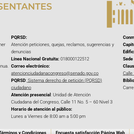
SENTANTES
PQRSD:
Conm
mer
Atención peticiones, quejas, reclamos, sugerencias y
Capit
denuncias
Edifi
Línea Nacional Gratuita:
018000122512
Sede 
inua.
Correo electrónico:
Claus
atencionciudadanacongreso@senado.gov.co
Calle
PQRSD
:
Sistema derecho de petición (PQRSD)
Bibli
ciudadano
Carre
Atención presencial
: Unidad de Atención
Ciudadana del Congreso, Calle 11 No. 5 – 60 Nivel 3
Horario de atención al público:
Lunes a Viernes de 8:00 am a 5:00 pm
Términos y Condiciones
Encuesta satisfacción Página Web