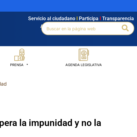
Servicio al ciudadano
l
Participa
l
Transparencia
Buscar
Bus
Agendamiento
l
Intranet
l
Búsqueda avanzada
por:
PRENSA
AGENDA LEGISLATIVA
dad
mpera la impunidad y no la