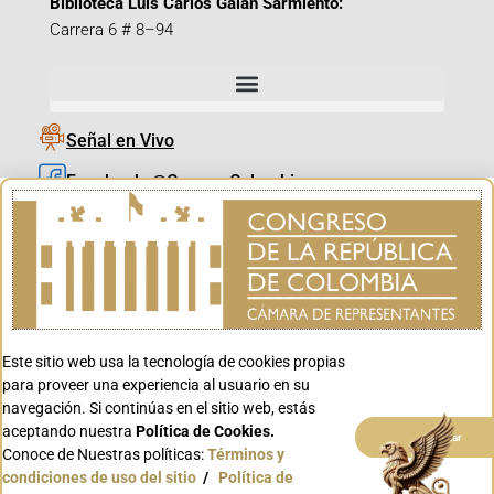
Biblioteca Luis Carlos Galán Sarmiento:
Carrera 6 # 8–94
Señal en Vivo
Facebook_@CamaraColombia
Instagram_@CamaraColombia
X_@CamaraColombia
Youtube_@CamaraColombia
Tiktok_@CamaraColombia
Este sitio web usa la tecnología de cookies propias
Youtube_@CanalCongreso
para proveer una experiencia al usuario en su
navegación. Si continúas en el sitio web, estás
aceptando nuestra
Política de Cookies.
Aceptar
Conoce de Nuestras políticas:
Términos y
condiciones de uso del sitio
/
Política de
Conoce GOV.CO