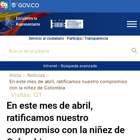
Ir
al
contenido
Encuentra tu
Representante
Servicio al ciudadano
l
Participa
l
Transparencia
Buscar
Bu
por:
Intranet
-
Búsqueda avanzada
Inicio
Noticias
En este mes de abril, ratificamos nuestro compromiso
con la niñez de Colombia
Visitas: 121
En este mes de abril,
ratificamos nuestro
compromiso con la niñez de