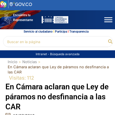
Ir
al
contenido
Encuentra tu
Representante
Servicio al ciudadano
l
Participa
l
Transparencia
Buscar
Bu
por:
Intranet
-
Búsqueda avanzada
Inicio
Noticias
En Cámara aclaran que Ley de páramos no desfinancia a
las CAR
Visitas: 112
En Cámara aclaran que Ley de
páramos no desfinancia a las
CAR