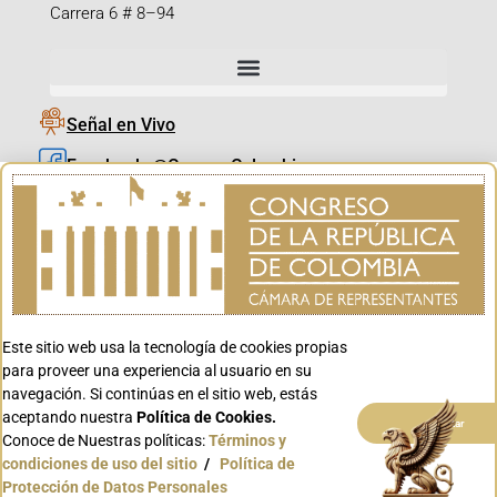
Carrera 6 # 8–94
Señal en Vivo
Facebook_@CamaraColombia
Instagram_@CamaraColombia
X_@CamaraColombia
Youtube_@CamaraColombia
Tiktok_@CamaraColombia
Este sitio web usa la tecnología de cookies propias
Youtube_@CanalCongreso
para proveer una experiencia al usuario en su
navegación. Si continúas en el sitio web, estás
aceptando nuestra
Política de Cookies.
Aceptar
Conoce de Nuestras políticas:
Términos y
condiciones de uso del sitio
/
Política de
Conoce GOV.CO
Protección de Datos Personales