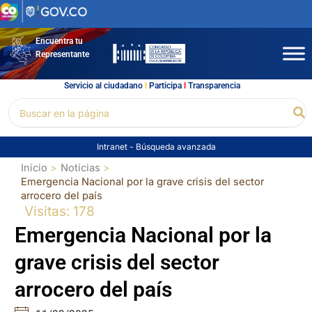
Ir
al
contenido
Encuentra tu
Representante
Servicio al ciudadano
l
Participa
l
Transparencia
Buscar
Bu
por:
Intranet
-
Búsqueda avanzada
Inicio
Noticias
Emergencia Nacional por la grave crisis del sector
arrocero del país
Visitas: 178
Emergencia Nacional por la
grave crisis del sector
arrocero del país