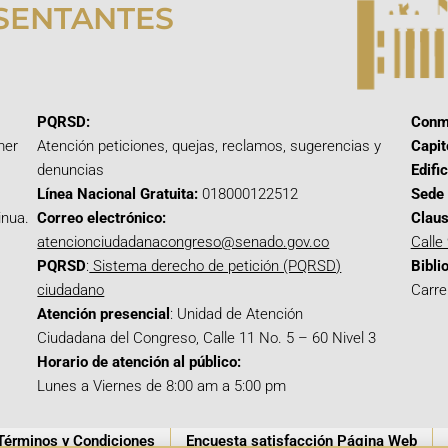
SENTANTES
PQRSD:
Conm
mer
Atención peticiones, quejas, reclamos, sugerencias y
Capit
denuncias
Edifi
Línea Nacional Gratuita:
018000122512
Sede 
inua.
Correo electrónico:
Claus
atencionciudadanacongreso@senado.gov.co
Calle
PQRSD
:
Sistema derecho de petición (PQRSD)
Bibli
ciudadano
Carre
Atención presencial
: Unidad de Atención
Ciudadana del Congreso, Calle 11 No. 5 – 60 Nivel 3
Horario de atención al público:
Lunes a Viernes de 8:00 am a 5:00 pm
Términos y Condiciones
Encuesta satisfacción Página Web