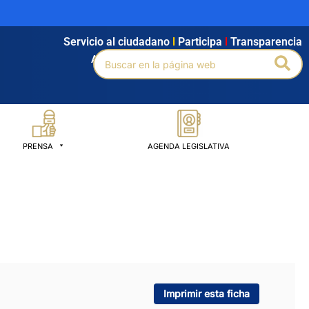
Servicio al ciudadano
l
Participa
l
Transparencia
Buscar
Bus
Agendamiento
l
Intranet
l
Búsqueda avanzada
por:
PRENSA
AGENDA LEGISLATIVA
Imprimir esta ficha