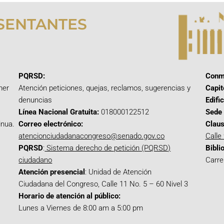
SENTANTES
PQRSD:
Conm
mer
Atención peticiones, quejas, reclamos, sugerencias y
Capit
denuncias
Edifi
Línea Nacional Gratuita:
018000122512
Sede 
inua.
Correo electrónico:
Claus
atencionciudadanacongreso@senado.gov.co
Calle
PQRSD
:
Sistema derecho de petición (PQRSD)
Bibli
ciudadano
Carre
Atención presencial
: Unidad de Atención
Ciudadana del Congreso, Calle 11 No. 5 – 60 Nivel 3
Horario de atención al público:
Lunes a Viernes de 8:00 am a 5:00 pm