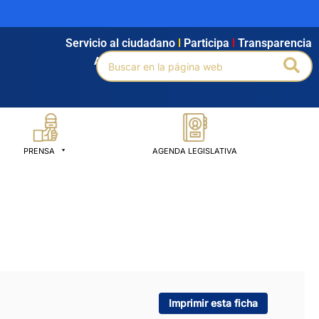
Servicio al ciudadano
l
Participa
l
Transparencia
Buscar
Bus
Agendamiento
l
Intranet
l
Búsqueda avanzada
por:
PRENSA
AGENDA LEGISLATIVA
Imprimir esta ficha