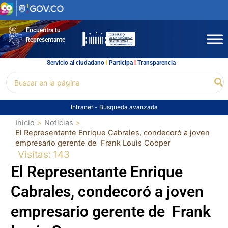
Ir
al
contenido
Encuentra tu
Representante
Servicio al ciudadano
l
Participa
l
Transparencia
Buscar
Bu
por:
Intranet
-
Búsqueda avanzada
Inicio
Noticias
El Representante Enrique Cabrales, condecoró a joven
empresario gerente de Frank Louis Cooper
Visitas: 143
El Representante Enrique
Cabrales, condecoró a joven
empresario gerente de Frank