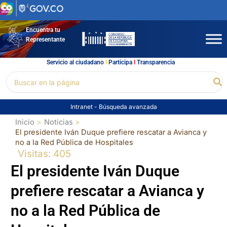
Ir
al
contenido
Encuentra tu
Representante
Servicio al ciudadano
l
Participa
l
Transparencia
Buscar
Bu
por:
Intranet
-
Búsqueda avanzada
Inicio
Noticias
El presidente Iván Duque prefiere rescatar a Avianca y
no a la Red Pública de Hospitales
Visitas: 405
El presidente Iván Duque
prefiere rescatar a Avianca y
no a la Red Pública de