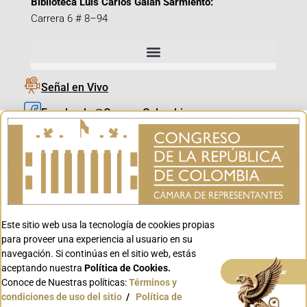
Biblioteca Luis Carlos Galán Sarmiento:
Carrera 6 # 8–94
Señal en Vivo
Facebook_@CamaraColombia
Instagram_@CamaraColombia
X_@CamaraColombia
Youtube_@CamaraColombia
Tiktok_@CamaraColombia
Este sitio web usa la tecnología de cookies propias
Youtube_@CanalCongreso
para proveer una experiencia al usuario en su
navegación. Si continúas en el sitio web, estás
aceptando nuestra
Política de Cookies.
Aceptar
Conoce de Nuestras políticas:
Términos y
condiciones de uso del sitio
/
Política de
Conoce GOV.CO