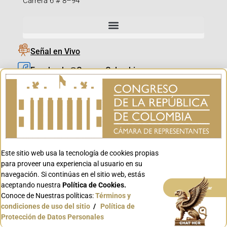
Carrera 6 # 8–94
Señal en Vivo
Facebook_@CamaraColombia
Instagram_@CamaraColombia
X_@CamaraColombia
Youtube_@CamaraColombia
Tiktok_@CamaraColombia
Este sitio web usa la tecnología de cookies propias
Youtube_@CanalCongreso
para proveer una experiencia al usuario en su
navegación. Si continúas en el sitio web, estás
aceptando nuestra
Política de Cookies.
Aceptar
Conoce de Nuestras políticas:
Términos y
condiciones de uso del sitio
/
Política de
Conoce GOV.CO
Protección de Datos Personales