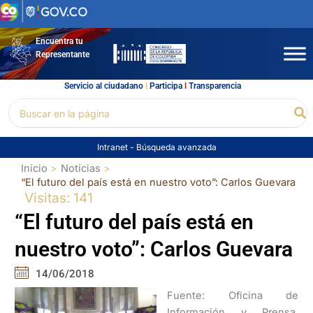
Ir
al
contenido
Encuentra tu
Representante
Servicio al ciudadano
l
Participa
l
Transparencia
Buscar
Bu
por:
Intranet
-
Búsqueda avanzada
Inicio
Noticias
“El futuro del país está en nuestro voto”: Carlos Guevara
Visitas: 141
“El futuro del país está en
nuestro voto”: Carlos Guevara
14/06/2018
Fuente: Oficina de
Información y Prensa.