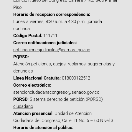
Edificio Nuevo del Congreso Carrera 7 No. 8-68 Primer
Piso.
Horario de recepción correspondencia:
Lunes a viernes, 8:30 a.m. a 4:30 p.m., jornada
continua.
Código Postal:
111711
Correo notificaciones judiciales:
notificacionesjudiciales@camara.gov.co
PQRSD:
Atención peticiones, quejas, reclamos, sugerencias y
denuncias
Línea Nacional Gratuita:
018000122512
Correo electrónico:
atencionciudadanacongreso@senado.gov.co
PQRSD
:
Sistema derecho de petición (PQRSD)
ciudadano
Atención presencial
: Unidad de Atención
Ciudadana del Congreso, Calle 11 No. 5 – 60 Nivel 3
Horario de atención al público: