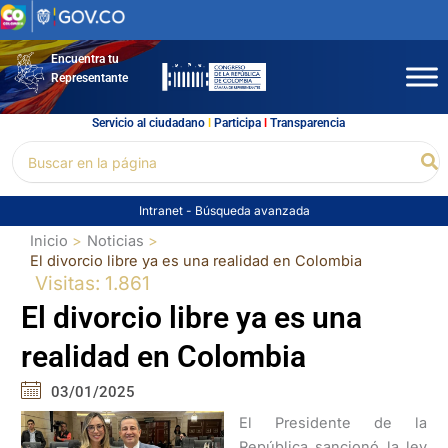
Ir
al
contenido
Encuentra tu
Representante
Servicio al ciudadano
l
Participa
l
Transparencia
Buscar
Bu
por:
Intranet
-
Búsqueda avanzada
Inicio
Noticias
El divorcio libre ya es una realidad en Colombia
Visitas: 1.861
El divorcio libre ya es una
realidad en Colombia
03/01/2025
El Presidente de la
República sancionó la ley