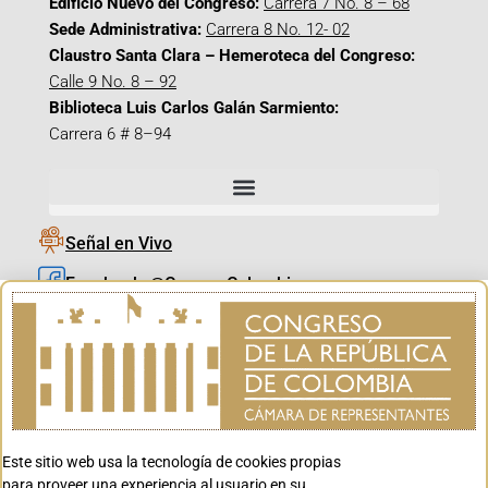
Edificio Nuevo del Congreso:
Carrera 7 No. 8 – 68
Sede Administrativa:
Carrera 8 No. 12- 02
Claustro Santa Clara – Hemeroteca del Congreso:
Calle 9 No. 8 – 92
Biblioteca Luis Carlos Galán Sarmiento:
Carrera 6 # 8–94
Señal en Vivo
Facebook_@CamaraColombia
Instagram_@CamaraColombia
X_@CamaraColombia
Youtube_@CamaraColombia
Tiktok_@CamaraColombia
Este sitio web usa la tecnología de cookies propias
Youtube_@CanalCongreso
para proveer una experiencia al usuario en su