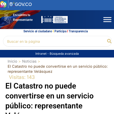
Ir
al
contenido
Encuentra tu
Representante
Servicio al ciudadano
l
Participa
l
Transparencia
Buscar
Bu
por:
Intranet
-
Búsqueda avanzada
Inicio
Noticias
El Catastro no puede convertirse en un servicio público:
representante Velásquez
Visitas: 143
El Catastro no puede
convertirse en un servicio
público: representante