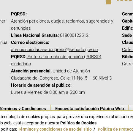
PQRSD:
Conm
mer
Atención peticiones, quejas, reclamos, sugerencias y
Capit
denuncias
Edifi
Línea Nacional Gratuita:
018000122512
Sede 
inua.
Correo electrónico:
Claus
atencionciudadanacongreso@senado.gov.co
Calle
PQRSD
:
Sistema derecho de petición (PQRSD)
Bibli
ciudadano
Carre
Atención presencial
: Unidad de Atención
Ciudadana del Congreso, Calle 11 No. 5 – 60 Nivel 3
Horario de atención al público:
Lunes a Viernes de 8:00 am a 5:00 pm
Términos y Condiciones
Encuesta satisfacción Página Web
a tecnología de cookies propias para proveer una experiencia al usuario 
itio web, estás aceptando nuestra
Política de Cookies.
políticas:
Términos y condiciones de uso del sitio
/
Política de Protec