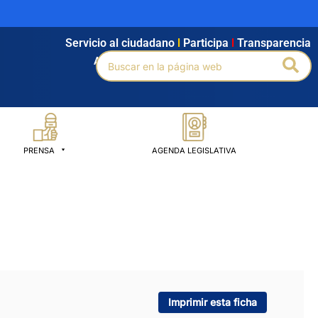
Servicio al ciudadano
l
Participa
l
Transparencia
Buscar
Bus
Agendamiento
l
Intranet
l
Búsqueda avanzada
por:
PRENSA
AGENDA LEGISLATIVA
Imprimir esta ficha