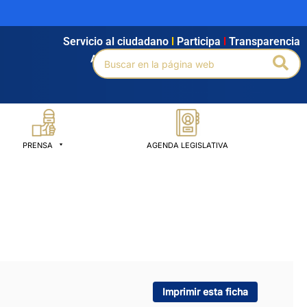
Servicio al ciudadano
l
Participa
l
Transparencia
Buscar
Bus
Agendamiento
l
Intranet
l
Búsqueda avanzada
por:
PRENSA
AGENDA LEGISLATIVA
Imprimir esta ficha