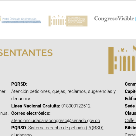
SENTANTES
PQRSD:
Conm
mer
Atención peticiones, quejas, reclamos, sugerencias y
Capit
denuncias
Edifi
Línea Nacional Gratuita:
018000122512
Sede 
inua.
Correo electrónico:
Claus
atencionciudadanacongreso@senado.gov.co
Calle
PQRSD
:
Sistema derecho de petición (PQRSD)
Bibli
ciudadano
Carre