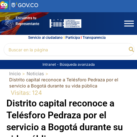
Ir
al
contenido
Encuentra tu
Representante
Servicio al ciudadano
l
Participa
l
Transparencia
Buscar
Bu
por:
Intranet
-
Búsqueda avanzada
Inicio
Noticias
Distrito capital reconoce a Telésforo Pedraza por el
servicio a Bogotá durante su vida pública
Visitas: 124
Distrito capital reconoce a
Telésforo Pedraza por el
servicio a Bogotá durante su