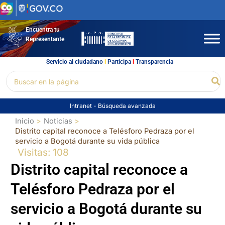
Ir
al
contenido
Encuentra tu
Representante
Servicio al ciudadano
l
Participa
l
Transparencia
Buscar
Bu
por:
Intranet
-
Búsqueda avanzada
Inicio
Noticias
Distrito capital reconoce a Telésforo Pedraza por el
servicio a Bogotá durante su vida pública
Visitas: 108
Distrito capital reconoce a
Telésforo Pedraza por el
servicio a Bogotá durante su