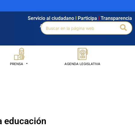
Servicio al ciudadano
l
Participa
l
Transparencia
Buscar
Bus
Agendamiento
l
Intranet
l
Búsqueda avanzada
por:
PRENSA
AGENDA LEGISLATIVA
la educación