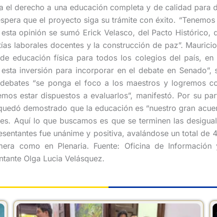
a el derecho a una educación completa y de calidad para di
spera que el proyecto siga su trámite con éxito. “Tenemos
A esta opinión se sumó Erick Velasco, del Pacto Histórico, 
ntías laborales docentes y la construcción de paz”. Mauric
 de educación física para todos los colegios del país, en
 esta inversión para incorporar en el debate en Senado”, s
debates “se ponga el foco a los maestros y logremos co
os estar dispuestos a evaluarlos”, manifestó. Por su par
 quedó demostrado que la educación es “nuestro gran acue
nes. Aquí lo que buscamos es que se terminen las desiguald
esentantes fue unánime y positiva, avalándose un total de 
mera como en Plenaria. Fuente: Oficina de Información
entante Olga Lucia Velásquez.