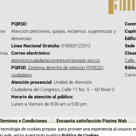
PQRSD:
Conm
mer
Atención peticiones, quejas, reclamos, sugerencias y
Capit
denuncias
Edifi
Línea Nacional Gratuita:
018000122512
Sede 
inua.
Correo electrónico:
Claus
atencionciudadanacongreso@senado.gov.co
Calle
PQRSD
:
Sistema derecho de petición (PQRSD)
Bibli
ciudadano
Carre
Atención presencial
: Unidad de Atención
Ciudadana del Congreso, Calle 11 No. 5 – 60 Nivel 3
Horario de atención al público:
Lunes a Viernes de 8:00 am a 5:00 pm
Términos y Condiciones
Encuesta satisfacción Página Web
a tecnología de cookies propias para proveer una experiencia al usuario 
itio web, estás aceptando nuestra
Política de Cookies.