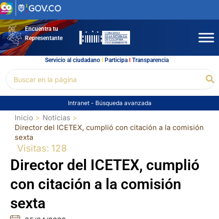
Ir
al
contenido
Encuentra tu
Representante
Servicio al ciudadano
l
Participa
l
Transparencia
Buscar
Bu
por:
Intranet
-
Búsqueda avanzada
Inicio
Noticias
Director del ICETEX, cumplió con citación a la comisión
sexta
Visitas: 128
Director del ICETEX, cumplió
con citación a la comisión
sexta