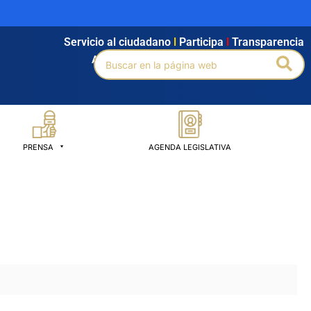
Servicio al ciudadano
l
Participa
l
Transparencia
Buscar
Bus
Agendamiento
l
Intranet
l
Búsqueda avanzada
por:
PRENSA
AGENDA LEGISLATIVA