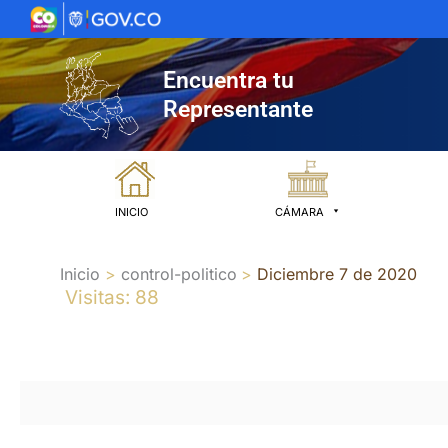
Ir
al
contenido
Encuentra tu
Representante
INICIO
CÁMARA
Inicio
control-politico
Diciembre 7 de 2020
Visitas: 88