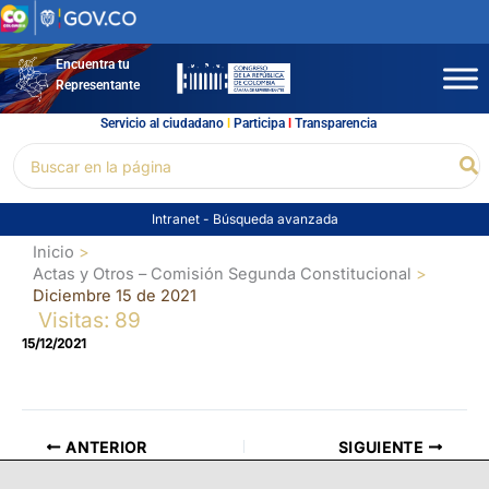
Ir
al
contenido
Encuentra tu
Representante
Servicio al ciudadano
l
Participa
l
Transparencia
Buscar
Bu
por:
Intranet
-
Búsqueda avanzada
Inicio
Actas y Otros – Comisión Segunda Constitucional
Diciembre 15 de 2021
Visitas: 89
15/12/2021
ANTERIOR
SIGUIENTE