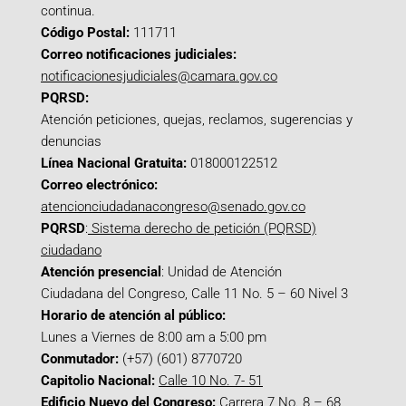
continua.
Código Postal:
111711
Correo notificaciones judiciales:
notificacionesjudiciales@camara.gov.co
PQRSD:
Atención peticiones, quejas, reclamos, sugerencias y
denuncias
Línea Nacional Gratuita:
018000122512
Correo electrónico:
atencionciudadanacongreso@senado.gov.co
PQRSD
:
Sistema derecho de petición (PQRSD)
ciudadano
Atención presencial
: Unidad de Atención
Ciudadana del Congreso, Calle 11 No. 5 – 60 Nivel 3
Horario de atención al público:
Lunes a Viernes de 8:00 am a 5:00 pm
Conmutador:
(+57) (601) 8770720
Capitolio Nacional:
Calle 10 No. 7- 51
Edificio Nuevo del Congreso:
Carrera 7 No. 8 – 68