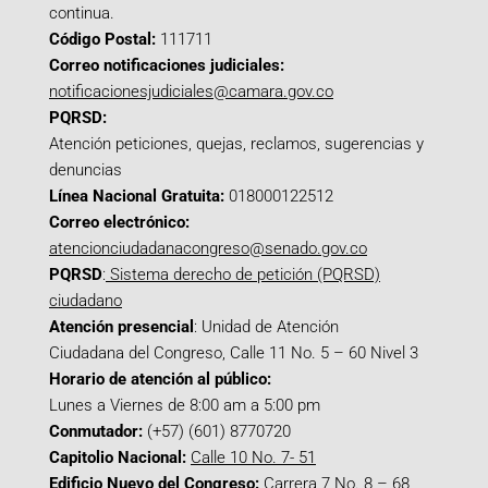
continua.
Código Postal:
111711
Correo notificaciones judiciales:
notificacionesjudiciales@camara.gov.co
PQRSD:
Atención peticiones, quejas, reclamos, sugerencias y
denuncias
Línea Nacional Gratuita:
018000122512
Correo electrónico:
atencionciudadanacongreso@senado.gov.co
PQRSD
:
Sistema derecho de petición (PQRSD)
ciudadano
Atención presencial
: Unidad de Atención
Ciudadana del Congreso, Calle 11 No. 5 – 60 Nivel 3
Horario de atención al público:
Lunes a Viernes de 8:00 am a 5:00 pm
Conmutador:
(+57) (601) 8770720
Capitolio Nacional:
Calle 10 No. 7- 51
Edificio Nuevo del Congreso:
Carrera 7 No. 8 – 68