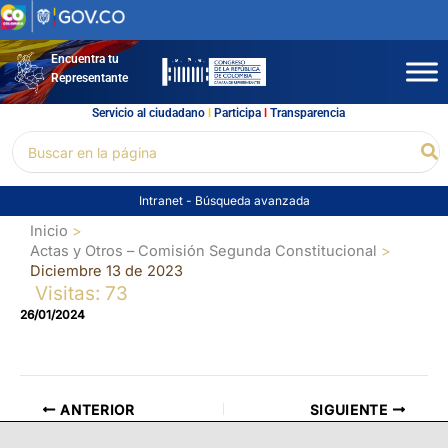
Ir
al
contenido
Encuentra tu
Representante
Servicio al ciudadano
l
Participa
l
Transparencia
Buscar
Bu
por:
Intranet
-
Búsqueda avanzada
Inicio
Actas y Otros – Comisión Segunda Constitucional
Diciembre 13 de 2023
Visitas: 73
26/01/2024
ANTERIOR
SIGUIENTE