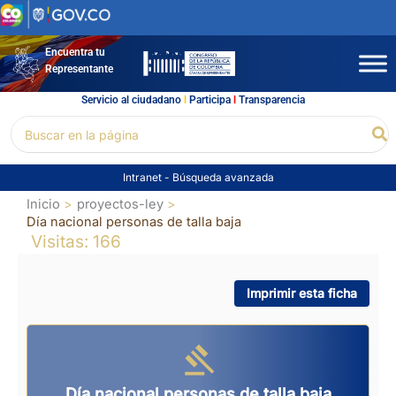
Ir
al
contenido
Encuentra tu
Representante
Servicio al ciudadano
l
Participa
l
Transparencia
Buscar
Bu
por:
Intranet
-
Búsqueda avanzada
Inicio
proyectos-ley
Día nacional personas de talla baja
Visitas: 166
Imprimir esta ficha
Día nacional personas de talla baja