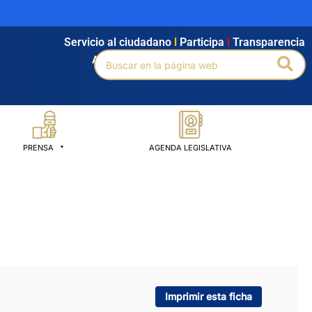
Servicio al ciudadano
l
Participa
l
Transparencia
Buscar
Bus
Agendamiento
l
Intranet
l
Búsqueda avanzada
por:
PRENSA
AGENDA LEGISLATIVA
Imprimir esta ficha